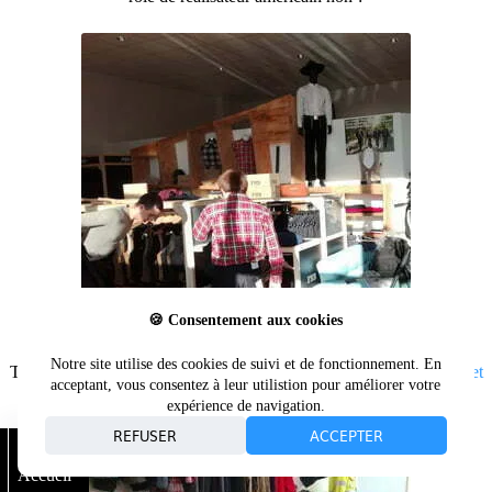
🍪 Consentement aux cookies
Notre site utilise des cookies de suivi et de fonctionnement. En
Tristan et Vianney errent dans la boutique à la recherche de leur
gilet
acceptant, vous consentez à leur utilistion pour améliorer votre
velours
et leurs
bottes de couvreur FHB
expérience de navigation.
REFUSER
ACCEPTER
Accueil