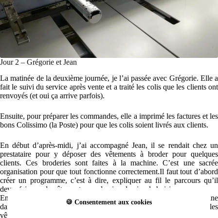
Jour 2 – Grégorie et Jean
La matinée de la deuxième journée, je l’ai passée avec Grégorie. Elle a
fait le suivi du service après vente et a traité les colis que les clients ont
renvoyés (et oui ça arrive parfois).
Ensuite, pour préparer les commandes, elle a imprimé les factures et les
bons Colissimo (la Poste) pour que les colis soient livrés aux clients.
En début d’après-midi, j’ai accompagné Jean, il se rendait chez un
prestataire pour y déposer des vêtements à broder pour quelques
clients. Ces broderies sont faites à la machine. C’est une sacrée
organisation pour que tout fonctionne correctement.Il faut tout d’abord
créer un programme, c’est à dire, expliquer au fil le parcours qu’il
devra faire sur le vêtement pour dessiner le visuel choisi
Ensuite il faut choisir la bonne couleur de fil et positionner la bobine
🍪 Consentement aux cookies
dans l’emplacement prévu à cet effet. Puis il faut bloquer les
vêtements, après avoir fait attention à l’épaisseur de leur tissu.