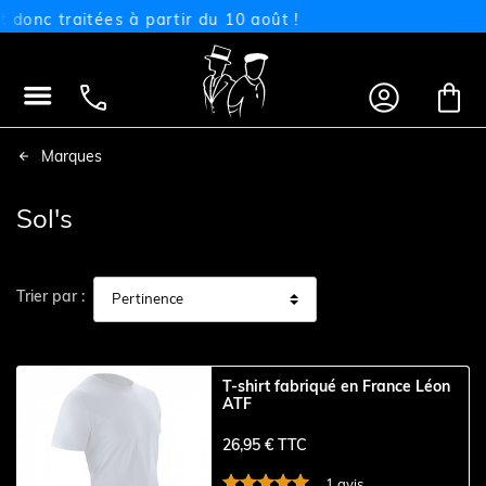
nc traitées à partir du 10 août !




Marques
Sol's
Trier par :
T-shirt fabriqué en France Léon
ATF
26,95 € TTC
1 avis