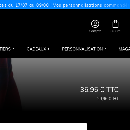
17/07 au 09/08 ! Vos personnalisations commandées sur ce


Compte
0,00 €
TIERS
CADEAUX
PERSONNALISATION
MAGA
35,95 €
TTC
29,96 €
HT