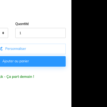
Quantité

Personnaliser

Ajouter au panier
ck - Ça part demain !