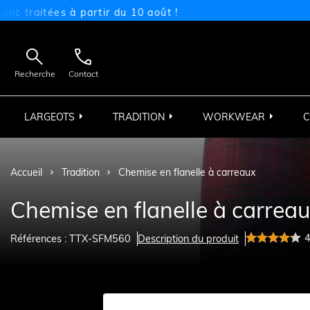
itées à partir du 10 août !


Recherche
Contact
LARGEOTS
TRADITION
WORKWEAR
C
Accueil
Tradition
Chemise en flanelle à carreaux
Chemise en flanelle à carrea
Références : TTX-SFM560
Description du produit