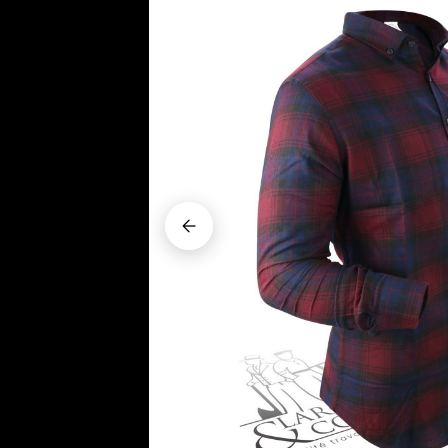





