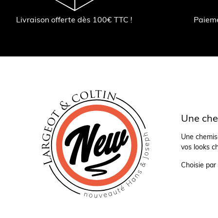
Livraison offerte dès 100€ TTC !
Paiem
Une chem
Une chemise
vos looks ch
Choisie par