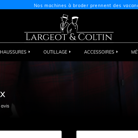
Nos machines à broder prennent des vacances du 
HAUSSURES
OUTILLAGE
ACCESSOIRES
MÉ
ux
4
avis