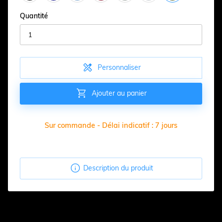
Quantité

Personnaliser

Ajouter au panier
Sur commande - Délai indicatif : 7 jours

Description du produit