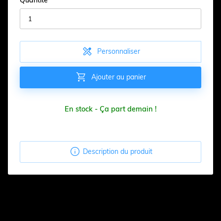
Quantité

Personnaliser

Ajouter au panier
En stock - Ça part demain !

Description du produit