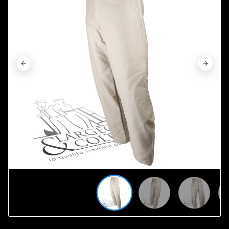

























