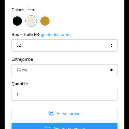
Coloris :
Écru
Bas - Taille FR
(guide des tailles)
Entrejambe
Quantité

Personnaliser

Ajouter au panier