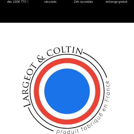
dès 100€ TTC !
sécurisés
24h ouvrables
échange gratuit