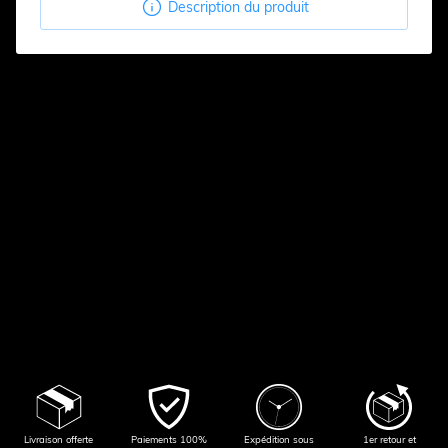

Description du produit
Livraison offerte
Paiements 100%
Expédition sous
1er retour et