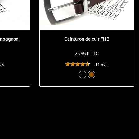
ompagnon
Ceinturon de cuir FHB
25,95 € TTC
vis
41 avis