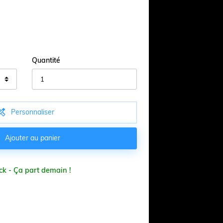
Quantité

Personnaliser

Ajouter au panier
ck - Ça part demain !