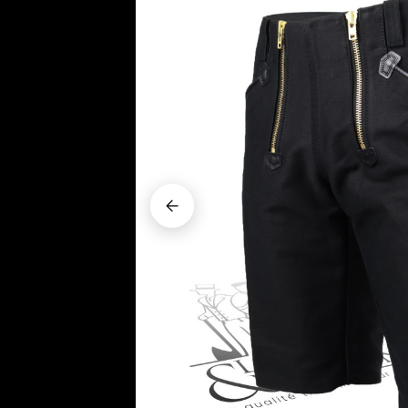




