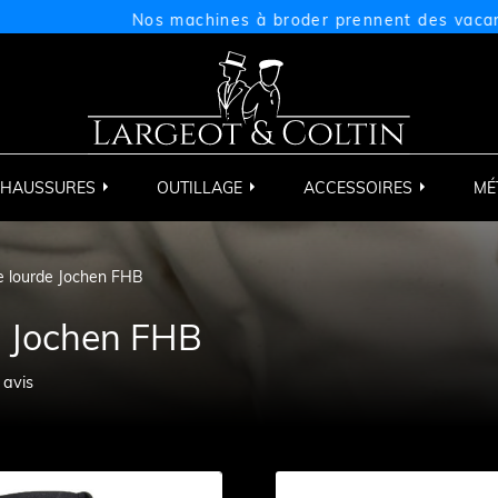
Nos machines à broder prennent des vacances du 
HAUSSURES
OUTILLAGE
ACCESSOIRES
MÉ
 lourde Jochen FHB
e Jochen FHB
2
avis