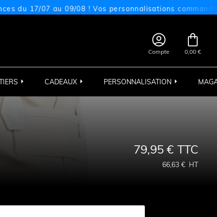
17/07 au 09/08 ! Vos personnalisations commandées sur ce


Compte
0,00 €
TIERS
CADEAUX
PERSONNALISATION
MAGA
79,95 €
TTC
66,63 €
HT