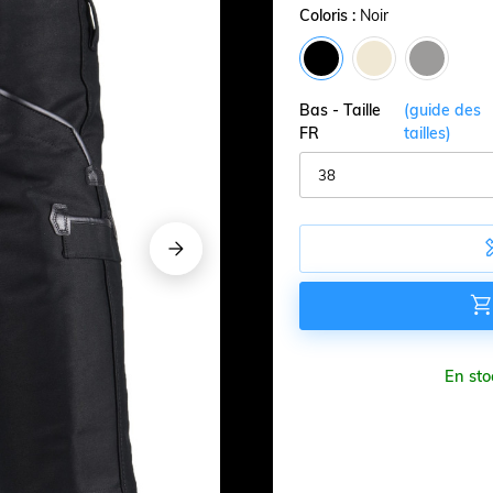
Coloris :
Noir
Bas - Taille
(guide des
FR
tailles)





En sto