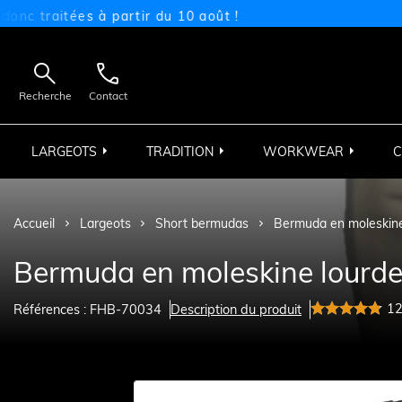
itées à partir du 10 août !


Recherche
Contact
LARGEOTS
TRADITION
WORKWEAR
C
Accueil
Largeots
Short bermudas
Bermuda en moleskine
Bermuda en moleskine lourd
1
Références : FHB-70034
Description du produit