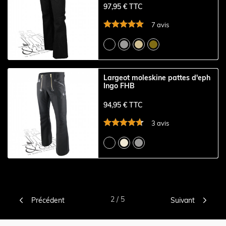
97,95 € TTC
7 avis
Largeot moleskine pattes d'eph
Ingo FHB
94,95 € TTC
3 avis


2 / 5
Précédent
Suivant