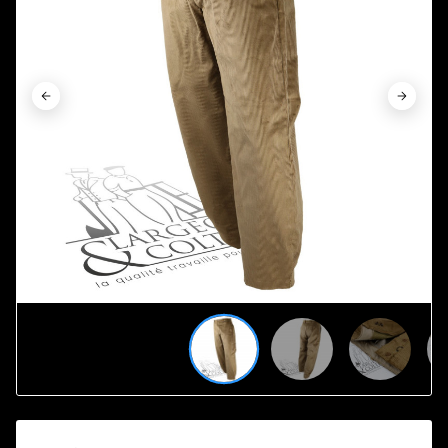



















