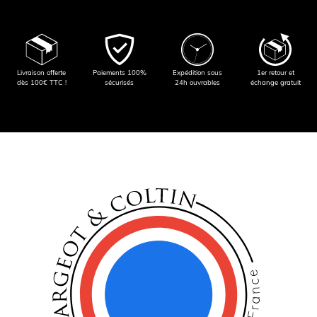
Livraison offerte
Paiements 100%
Expédition sous
1er retour et
dès 100€ TTC !
sécurisés
24h ouvrables
échange gratuit