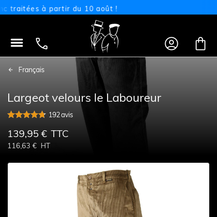
aitées à partir du 10 août !




Français
Largeot velours le Laboureur
192
avis
139,95 €
TTC
116,63 €
HT