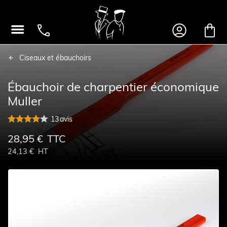




Ciseaux et ébauchoirs
Ébauchoir de charpentier économique
Muller
13
avis
28,95 €
TTC
24,13 €
HT