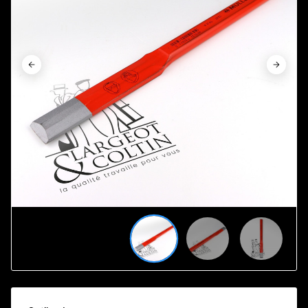





