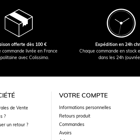
aison offerte dès 100 €
Expédition en 24h ch
e commande livrée en France
Chaque commande en stock e
politaine avec Colissimo.
dans les 24h (ouvrée
IÉTÉ
VOTRE COMPTE
Informations personnelles
rales de Vente
Retours produit
s ?
Commandes
er un retour ?
Avoirs