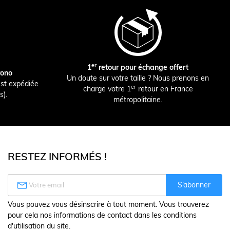
er
1
retour pour échange offert
rono
Un doute sur votre taille ? Nous prenons en
st expédiée
er
charge votre 1
retour en France
s).
métropolitaine.
RESTEZ INFORMÉS !

S’abonner
Vous pouvez vous désinscrire à tout moment. Vous trouverez
pour cela nos informations de contact dans les conditions
d'utilisation du site.