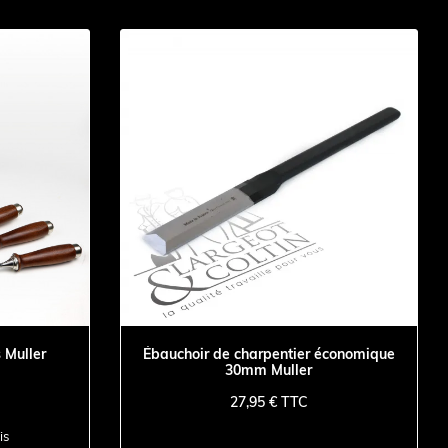
 Muller
Ébauchoir de charpentier économique
30mm Muller
27,95 € TTC
is