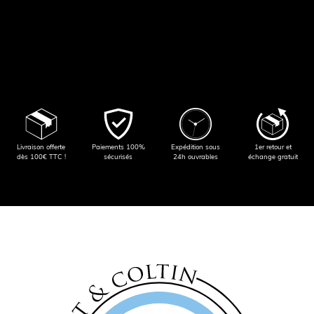
Livraison offerte
Paiements 100%
Expédition sous
1er retour et
dès 100€ TTC !
sécurisés
24h ouvrables
échange gratuit