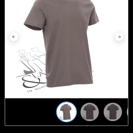









