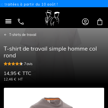
aitées à partir du 10 août !




T-shirts de travail
T-shirt de travail simple homme col
rond
7
avis
14,95 €
TTC
12,46 €
HT