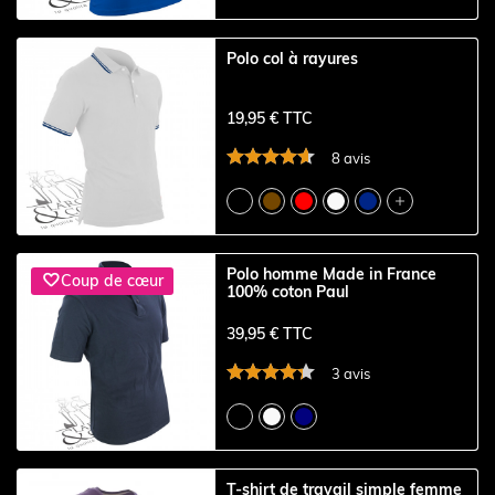
Polo col à rayures
19,95 € TTC
8 avis

Polo homme Made in France

Coup de cœur
100% coton Paul
39,95 € TTC
3 avis
T-shirt de travail simple femme