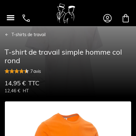




T-shirts de travail
T-shirt de travail simple homme col
rond
7
avis
14,95 €
TTC
12,46 €
HT