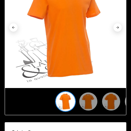









