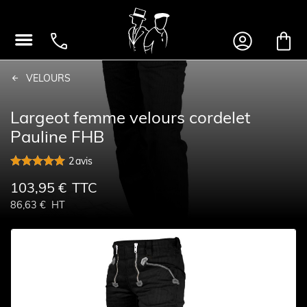




VELOURS
Largeot femme velours cordelet
Pauline FHB
2
avis
103,95 €
TTC
86,63 €
HT