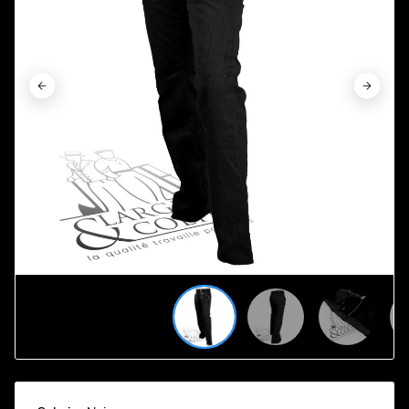











