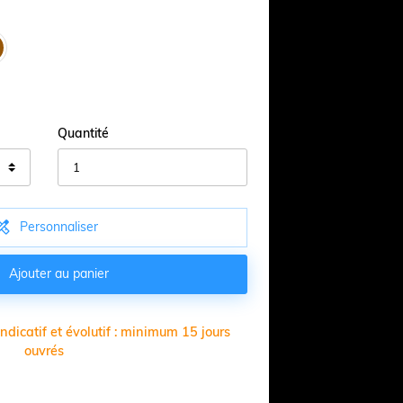
Quantité

Personnaliser

Ajouter au panier
dicatif et évolutif : minimum 15 jours
ouvrés