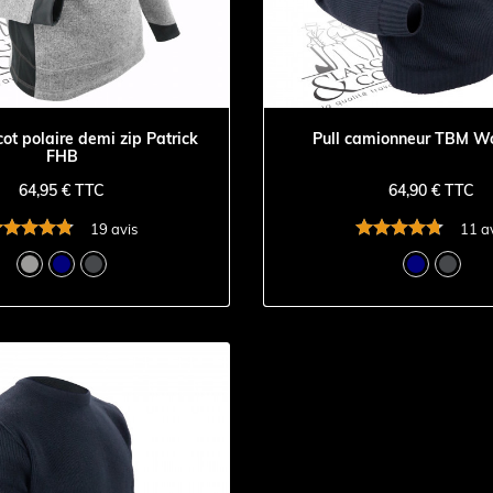
icot polaire demi zip Patrick
Pull camionneur TBM W
FHB
64,95 € TTC
64,90 € TTC
19 avis
11 a