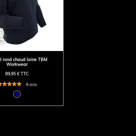
ol rond chaud laine TBM
Workwear
89,95 € TTC
8 avis