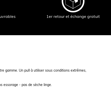
ouvrables
1er retour et échange gratuit
otre gamme. Un pull à utiliser sous conditions extrêmes,
ans essorage - pas de sèche linge.