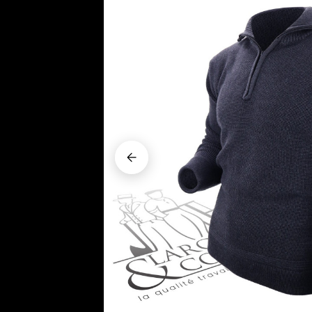






