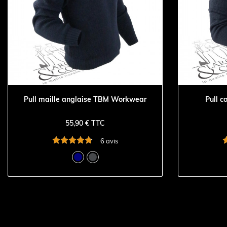
Pull maille anglaise TBM Workwear
Pull c
55,90 € TTC
6 avis