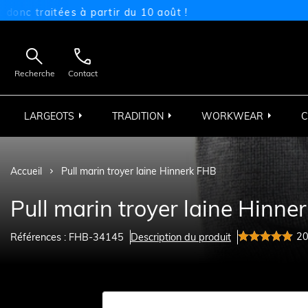
itées à partir du 10 août !


Recherche
Contact
LARGEOTS
TRADITION
WORKWEAR
C
Accueil
Pull marin troyer laine Hinnerk FHB
Pull marin troyer laine Hinne
2
Références : FHB-34145
Description du produit