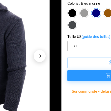
Coloris :
Bleu marine
Taille US
(guide des tailles)







Sur commande - délai in