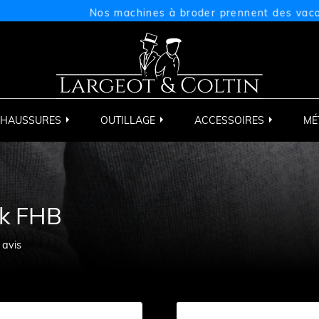
Nos machines à broder prennent des vacances du 
HAUSSURES
OUTILLAGE
ACCESSOIRES
MÉ
rk FHB
0
avis