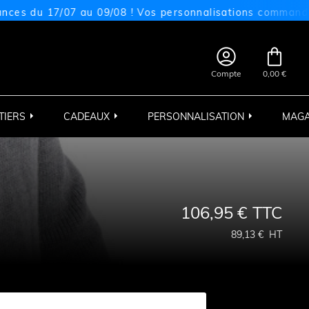
17/07 au 09/08 ! Vos personnalisations commandées sur ce


Compte
0,00 €
TIERS
CADEAUX
PERSONNALISATION
MAGA
106,95 €
TTC
89,13 €
HT