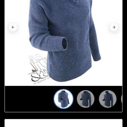





















