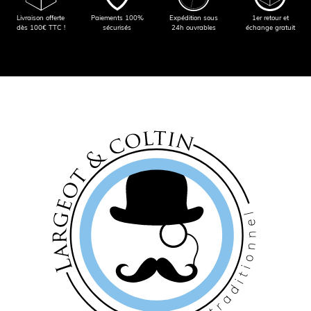
Livraison offerte
Paiements 100%
Expédition sous
1er retour et
dès 100€ TTC !
sécurisés
24h ouvrables
échange gratuit