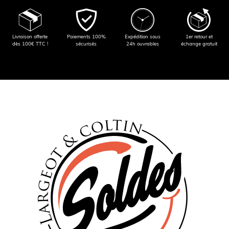
Livraison offerte
Paiements 100%
Expédition sous
1er retour et
dès 100€ TTC !
sécurisés
24h ouvrables
échange gratuit