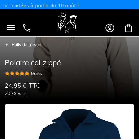
raitées à partir du 10 août !




Pulls de travail
Polaire col zippé
9
avis
24,95 €
TTC
20,79 €
HT