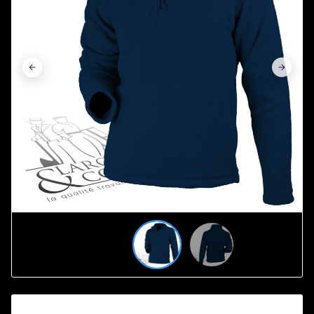



