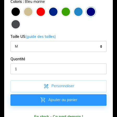
Coloris :
Bleu marine
Taille US
(guide des tailles)
Quantité

Personnaliser

Ajouter au panier
En stock - Ça part demain !