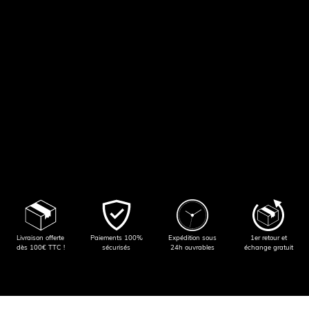
Livraison offerte
Paiements 100%
Expédition sous
1er retour et
dès 100€ TTC !
sécurisés
24h ouvrables
échange gratuit