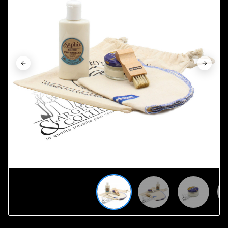















