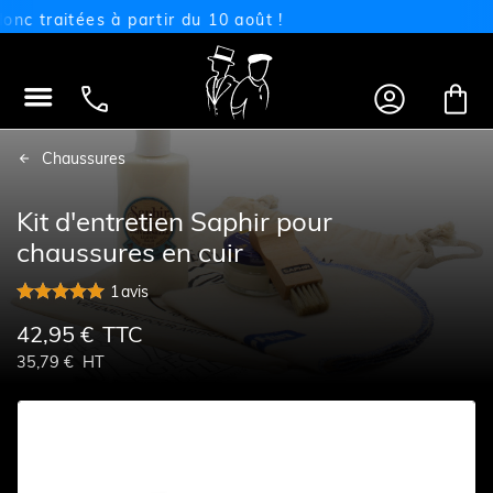
traitées à partir du 10 août !




Chaussures
Kit d'entretien Saphir pour
chaussures en cuir
1
avis
42,95 €
TTC
35,79 €
HT