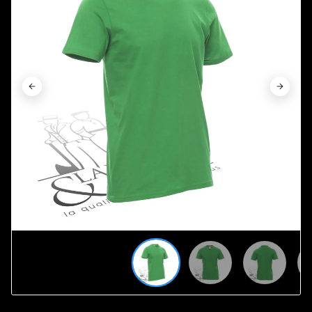









