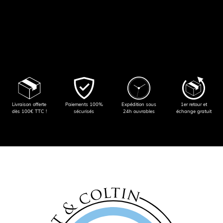
Livraison offerte
Paiements 100%
Expédition sous
1er retour et
dès 100€ TTC !
sécurisés
24h ouvrables
échange gratuit