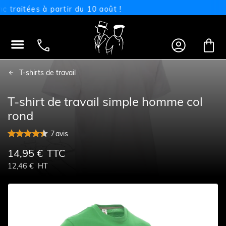
aitées à partir du 10 août !




T-shirts de travail
T-shirt de travail simple homme col
rond
7
avis
14,95 €
TTC
12,46 €
HT